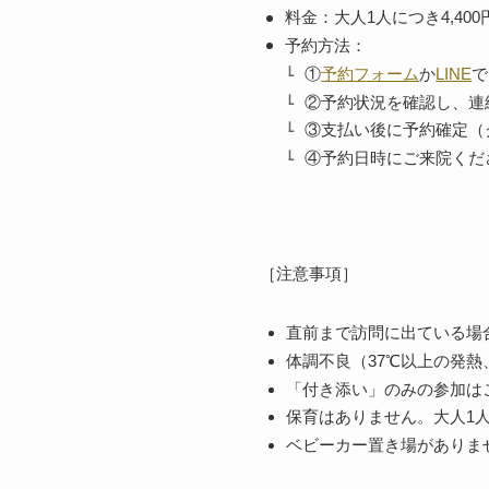
料金：大人1人につき4,400円
予約方法：
①
予約フォーム
か
LINE
で
②予約状況を確認し、連
③支払い後に予約確定（
④予約日時にご来院くだ
［注意事項］
直前まで訪問に出ている場
体調不良（37℃以上の発
「付き添い」のみの参加は
保育はありません。大人1
ベビーカー置き場がありま