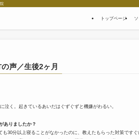
産院
トップページ
ソ
の声／生後2ヶ月
に泣く。起きているあいだはぐずぐずと機嫌がわるい。
果がありましたか？
くても30分以上寝ることがなかったのに、教えたもらった対策ですぐ